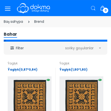
0
Baş sahypa
Brend
Bahar
Filter
soňky goşulanlar
Ýaglyk
Ýaglyk
Ýaglyk(0,87*0,84)
Ýaglyk(1,80*1,80)