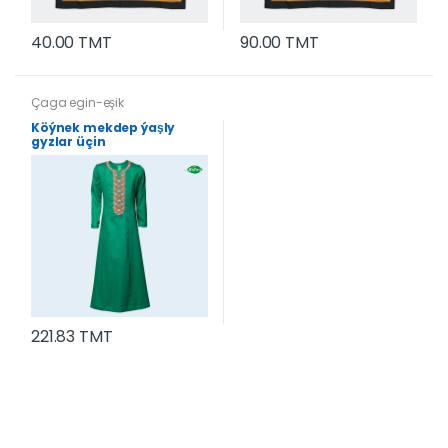
40.00 TMT
90.00 TMT
Çaga egin-eşik
Köýnek mekdep ýaşly
gyzlar üçin
221.83 TMT