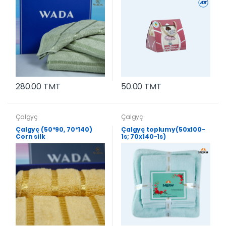
280.00 TMT
50.00 TMT
Çalgyç
Çalgyç
Çalgyç (50*90, 70*140)
Çalgyç toplumy(50x100-
Corn silk
1s; 70x140-1s)