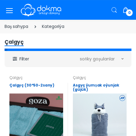
0
Baş sahypa
Kategoriýa
Çalgyç
Filter
soňky goşulanlar
Çalgyç
Çalgyç
Çalgyç (30*50-2sany)
Asgyç ýumşak oýunjak
(güjük)