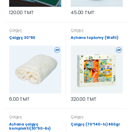
120.00 TMT
45.00 TMT
Çalgyç
Çalgyç
Çalgyç 30*50
Aşhana toplumy (Wafli)
6.00 TMT
320.00 TMT
Çalgyç
Çalgyç
Aşhana çalgyç
Çalgyç (70*140-1s) 660gr
komplekti(30*50-6s)