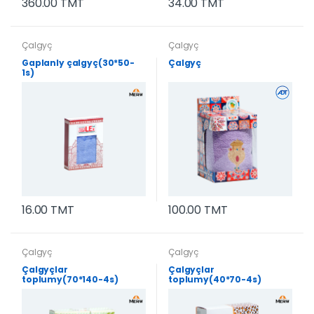
360.00 TMT
34.00 TMT
Çalgyç
Çalgyç
Gaplanly çalgyç(30*50-
Çalgyç
1s)
16.00 TMT
100.00 TMT
Çalgyç
Çalgyç
Çalgyçlar
Çalgyçlar
toplumy(70*140-4s)
toplumy(40*70-4s)