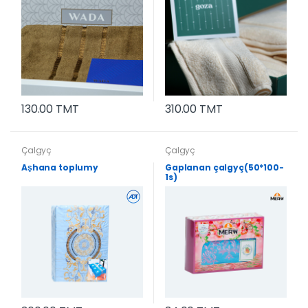
130.00 TMT
310.00 TMT
Çalgyç
Çalgyç
Aşhana toplumy
Gaplanan çalgyç(50*100-
1s)