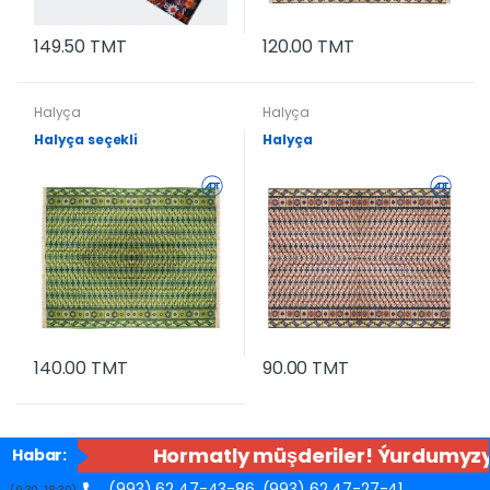
149.50 TMT
120.00 TMT
Halyça
Halyça
Halyça seçekli
Halyça
140.00 TMT
90.00 TMT
Hormatly müşderiler! Ýurdumyzyň
Habar:
(993) 62 47-43-86,
(993) 62 47-27-41