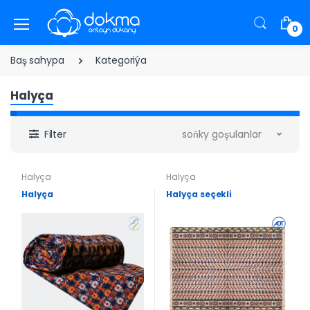
0
Baş sahypa
Kategoriýa
Halyça
Filter
soňky goşulanlar
Halyça
Halyça
Halyça
Halyça seçekli