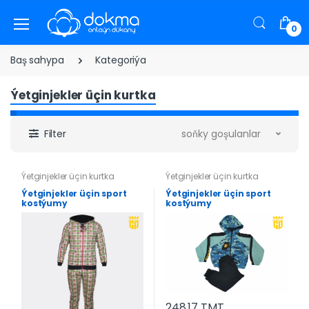
0
Baş sahypa
Kategoriýa
Ýetginjekler üçin kurtka
Filter
soňky goşulanlar
Ýetginjekler üçin kurtka
Ýetginjekler üçin kurtka
Ýetginjekler üçin sport
Ýetginjekler üçin sport
kostýumy
kostýumy
248.17 TMT