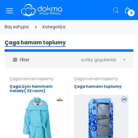
0
Baş sahypa
Kategoriýa
Çaga hamam toplumy
Filter
soňky goşulanlar
Çaga hamam toplumy
Çaga hamam toplumy
Çaga üçin hammam
Çaga hamam toplumy
halady( 32 razm)