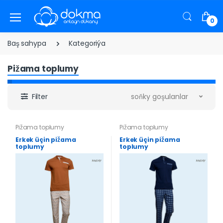
0
Baş sahypa
Kategoriýa
Pižama toplumy
Filter
soňky goşulanlar
Pižama toplumy
Pižama toplumy
Erkek üçin pižama
Erkek üçin pižama
toplumy
toplumy