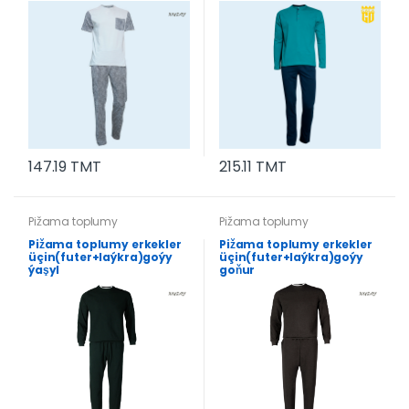
147.19 TMT
215.11 TMT
Pižama toplumy
Pižama toplumy
Pižama toplumy erkekler
Pižama toplumy erkekler
üçin(futer+laýkra)goýy
üçin(futer+laýkra)goýy
ýaşyl
goňur