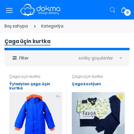
0
Baş sahypa
Kategoriýa
Çaga üçin kurtka
Filter
soňky goşulanlar
Çaga üçin kurtka
Çaga üçin kurtka
Ýyladylan çaga üçin
Çaga kostýum
kurtka