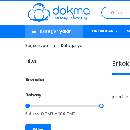
Gözleg
BRENDLAR
M
Kategoriýalar
Baş sahypa
Kategoriýa
Filter
Erkek
Brendlar
Bahasy
jemi 0 ne
Bahasy:
0
TMT
—
100
TMT
Filter