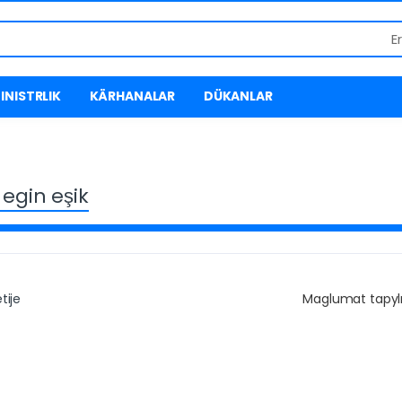
E
INISTRLIK
KÄRHANALAR
DÜKANLAR
 egin eşik
tije
Maglumat tapy