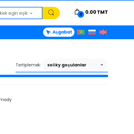
0.00
TMT
rkek egin eşik
0
Aşgabat
Tertiplemek:
soňky goşulanlar
lmady