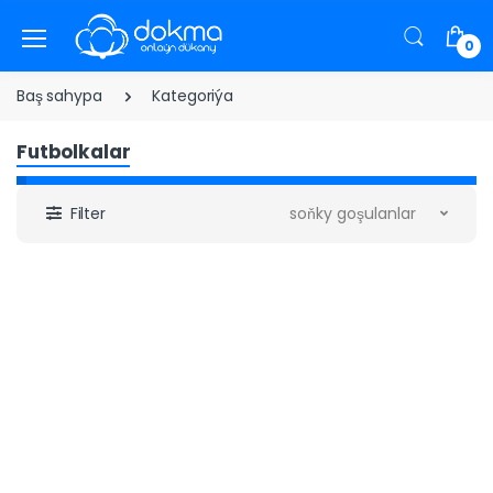
0
Baş sahypa
Kategoriýa
Futbolkalar
Filter
soňky goşulanlar