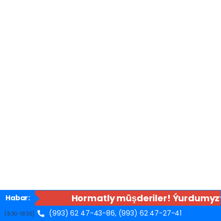
Hormatly müşderiler! Ýurdumyzyň
Habar:
(993) 62 47-43-86,
(993) 62 47-27-41
(9:30-18:30)