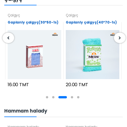
Çalgyç
Çalgyç
Ç
Gaplanly çalgyç(30*50-1s)
Gaplanly çalgyç(40*70-1s)
Ç
16.00 TMT
20.00 TMT
2
Hammam halady
Hammam halady
Hammam halady
H