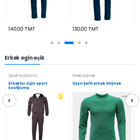
140.00 TMT
130.00 TMT
1
Erkek egin eşik
Sport kostýumy
Erkek köýnek
E
Erkekler üçin sport
Uzyn ýeňli erkek köýnek
U
kostýumy
(