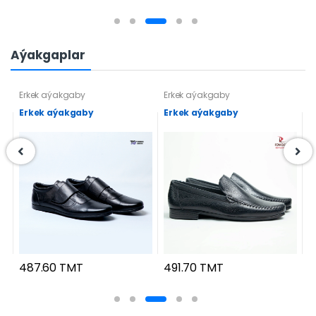
Aýakgaplar
Erkek aýakgaby
Erkek aýakgaby
H
Erkek aýakgaby
Erkek aýakgaby
H
487.60 TMT
491.70 TMT
3