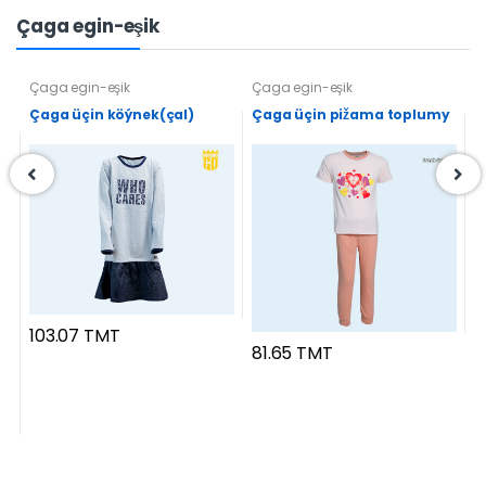
Çaga egin-eşik
Çaga egin-eşik
Çaga egin-eşik
Ç
Çaga üçin köýnek(çal)
Çaga üçin pižama toplumy
Ç
7
103.07 TMT
81.65 TMT