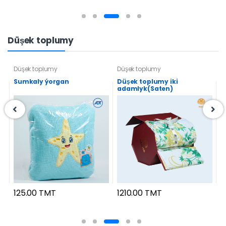
Düşek toplumy
Düşek toplumy
Düşek toplumy
D
y
Sumkaly ýorgan
Düşek toplumy iki
D
adamlyk(Saten)
L
1210.00 TMT
5
125.00 TMT