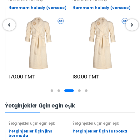
Hammam halady (versace)
Hammam halady (versace)
A
170.00 TMT
180.00 TMT
3
Ýetginjekler üçin egin eşik
Ýetginjekler üçin egin eşik
Ýetginjekler üçin egin eşik
Ý
Ýetginjekler üçin jins
Ýetginjekler üçin futbolka
Ý
bermuda