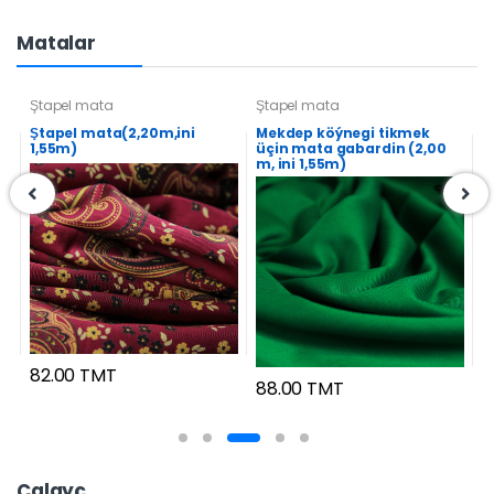
Matalar
Ştapel mata
Ştapel mata
Ş
Ştapel mata(2,20m,ini
Mekdep köýnegi tikmek
M
1,55m)
üçin mata gabardin (2,00
ü
m, ini 1,55m)
i
82.00 TMT
88.00 TMT
8
Çalgyç