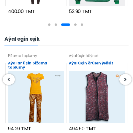
1
52.90 TMT
400.00 TMT
Aýal egin eşik
Pižama toplumy
Aýal üçin köýnek
A
Aýallar üçin pižama
Aýal üçin örülen ýeňsiz
A
toplumy
94.29 TMT
494.50 TMT
6