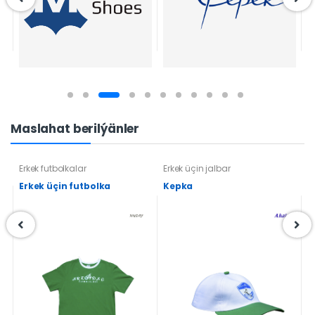
Maslahat berilýänler
Erkek futbolkalar
Erkek üçin jalbar
J
Erkek üçin futbolka
Kepka
Ş