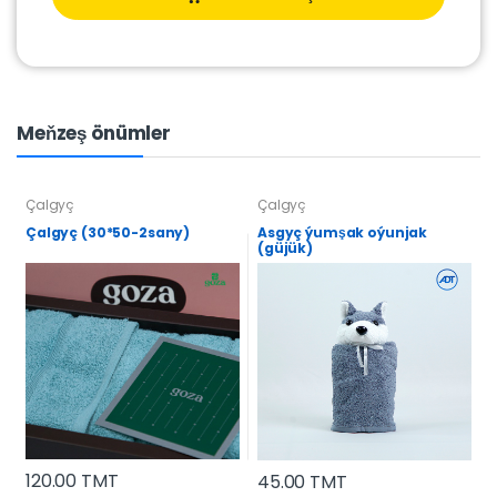
Meňzeş önümler
Çalgyç
Çalgyç
Çalgyç (30*50-2sany)
Asgyç ýumşak oýunjak
(güjük)
120.00 TMT
45.00 TMT