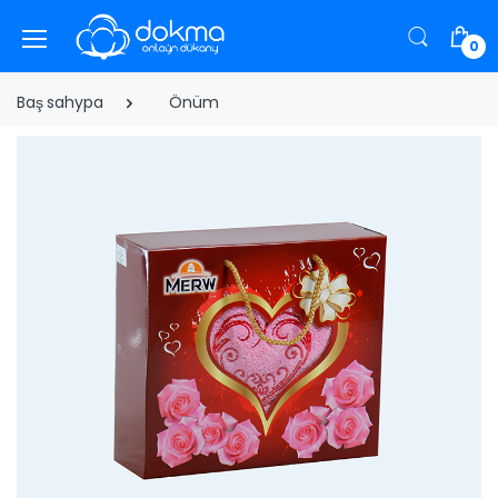
0
Baş sahypa
Önüm