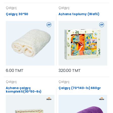
Çalgyç
Çalgyç
Çalgyç 30*50
Aşhana toplumy (Wafli)
6.00 TMT
320.00 TMT
Çalgyç
Çalgyç
Aşhana çalgyç
Çalgyç (70*140-1s) 660gr
komplekti(30*50-6s)