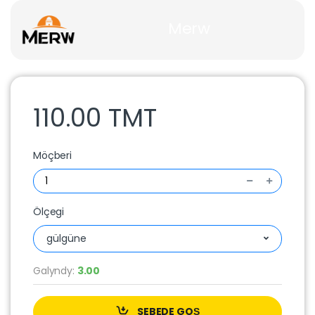
Merw
110.00 TMT
Möçberi
Ölçegi
gülgüne
Galyndy:
3.00
SEBEDE GOŞ