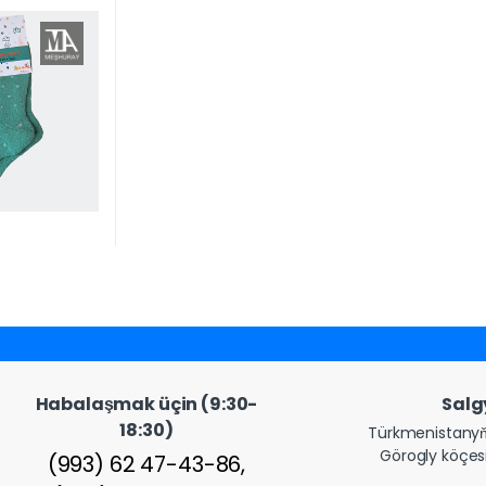
Habalaşmak üçin (9:30-
Sal
18:30)
Türkmenistanyň
Görogly köçesi
(993) 62 47-43-86,