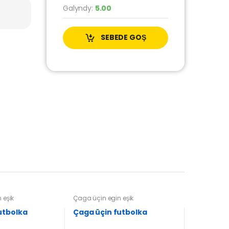
Galyndy:
5.00
SEBEDE GOŞ
 eşik
Çaga üçin egin eşik
a üçin futbolka
Çaga üçin futbolka