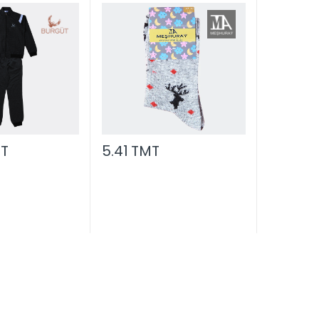
MT
5.41 TMT