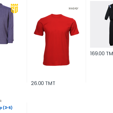
169.00 T
26.00 TMT
ik
p (3-5)