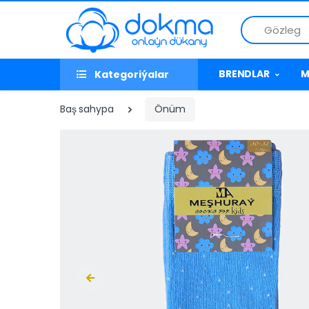
Gözleg
BRENDLAR
M
Kategoriýalar
Baş sahypa
Önüm