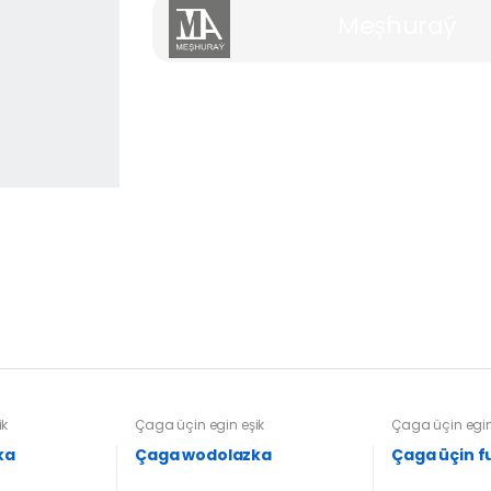
Meşhuraý
ik
Çaga üçin egin eşik
Çaga üçin egin
ka
Çaga wodolazka
Çag