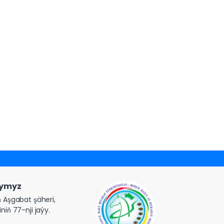
gymyz
 Aşgabat şäheri,
niň 77-nji jaýy.