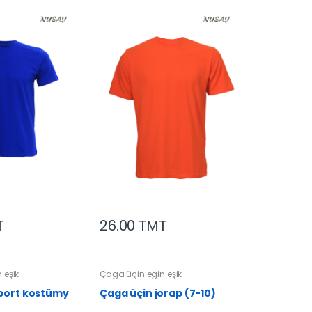
T
26.00 TMT
 eşik
Çaga üçin egin eşik
port kostümy
Çaga üçin jorap (7-10)