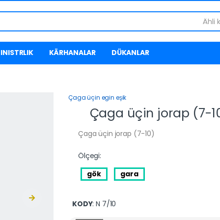
Ähli 
INISTRLIK
KÄRHANALAR
DÜKANLAR
Çaga üçin egin eşik
Çaga üçin jorap (7-1
Çaga üçin jorap (7-10)
Ölçegi:
gök
gara
KODY
: N 7/10