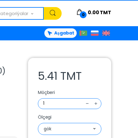
0.00
TMT
kategoriýalar
0
Aşgabat
0)
5.41 TMT
Möçberi
Ölçegi
gök