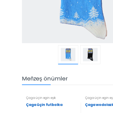
Meňzeş önümler
Çaga üçin egin eşik
Çaga üçin egin eş
Çaga üçin futbolka
Çaga wodolaz